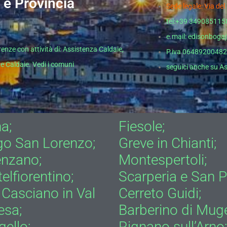
 e Provincia
Sede legale: Via de
tel:+39 349085115
e.mail: edisonbog
irenze con attività di: Assistenza Caldaie,
P.iva 0648920048
e Caldaie. Vedi i comuni
seguici anche su
As
a;
Fiesole;
go San Lorenzo;
Greve in Chianti;
enzano;
Montespertoli;
elfiorentino;
Scarperia e San P
Casciano in Val
Cerreto Guidi;
esa;
Barberino di Muge
ello;
Rignano sull’Arno;