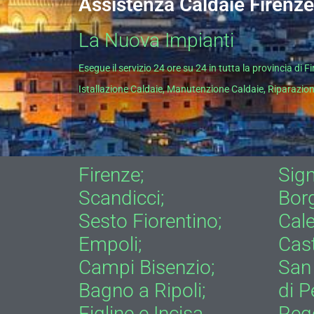
Assistenza Caldaie Firenze
La Nuova Impianti
Esegue il servizio 24 ore su 24 in tutta la provincia di F
Istallazione Caldaie, Manutenzione Caldaie, Riparazion
Firenze;
Sign
Scandicci;
Bor
Sesto Fiorentino;
Cal
Empoli;
Cast
Campi Bisenzio;
San 
Bagno a Ripoli;
di P
Figline e Incisa
Regg