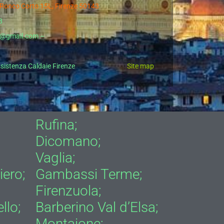
l Ronco Corto 15L, Firenze 50143
8
aj@gmail.com –
2
sistenza Caldaie Firenze
Site map
Rufina;
Dicomano;
Vaglia;
iero;
Gambassi Terme;
Firenzuola;
llo;
Barberino Val d’Elsa;
Montaione;