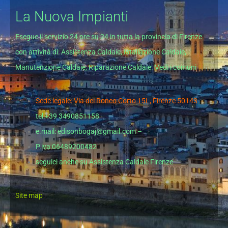
La Nuova Impianti
Esegue il servizio 24 ore su 24 in tutta la provincia di Firenze
con attività di: Assistenza Caldaie, Istallazione Caldaie,
Manutenzione Caldaie, Riparazione Caldaie. Vedi i comuni
Sede legale: Via del Ronco Corto 15L, Firenze 50143
tel:+39 3490851158
e.mail: edisonbogaj@gmail.com –
P.iva 06489200482
seguici anche su
Assistenza Caldaie Firenze
Site map