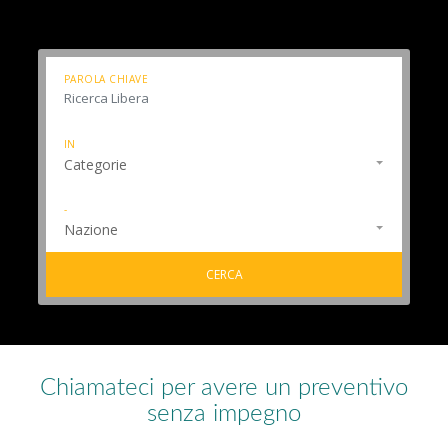
PAROLA CHIAVE
IN
Categorie
-
Nazione
CERCA
Chiamateci per avere un preventivo
senza impegno