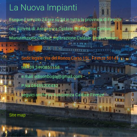
La Nuova Impianti
Esegue il servizio 24 ore su 24 in tutta la provincia di Firenze
con attività di: Assistenza Caldaie, Istallazione Caldaie,
Manutenzione Caldaie, Riparazione Caldaie. Vedi i comuni
Sede legale: Via del Ronco Corto 15L, Firenze 50143
tel:+39 3490851158
e.mail: edisonbogaj@gmail.com –
P.iva 06489200482
seguici anche su
Assistenza Caldaie Firenze
Site map